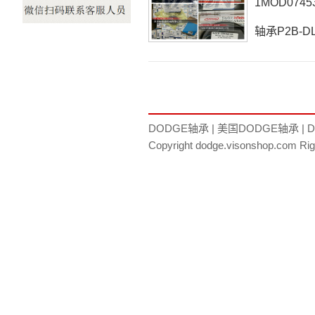
1MOD0745
轴承P2B-DL
轴承P2B-DL
DLMAH-11
074531
DODGE轴承
|
美国DODGE轴承
|
Copyright dodge.visonshop.com Ri