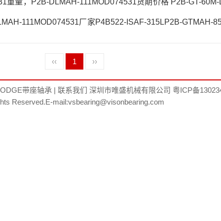
31重量，P2B-DLMAH-111MOD074531货期价格 P2B-GT-60M
MAH-111MOD074531厂家P4B522-ISAF-315LP2B-GTMAH-
MAH-111MOD074531价格F2B-SC-110-NLFC-S2-300L日本E
‹‹
1
››
1MOD074531参数P2B-DLMAH-111MOD074531价格,P2B-DLM
采购 热销型号推
DODGE带座轴承
|
联系我们
深圳市唯盛机械有限公司
粤ICP备13023
ghts Reserved.E-mail:vsbearing@visonbearing.com