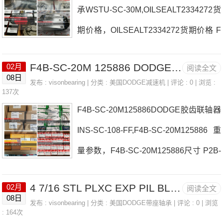
承WSTU-SC-30M,OILSEALT2334272货
52价格P2B-SC-215BRG22217K.C3日
期价格，OILSEALT2334272货期价格 F
本EASE轴承5-5V14.00-ESHEAVE4553
C-E-200R日本EASE轴承OILSEALT233
52参数5-5V14.00-ESHEAVE455352价
F4B-SC-20M 125886 DODGE胶齿联轴器 P2B-BASP-208
02月
阅读全文
4272厂家P2B-GTMAH-103TXT525CT
格,5-5V14.00-ESHEAVE455352采购 热
08日
发布 :
visonbearing
| 分类 :
美国DODGE减速机
| 评论 : 0 | 浏览 :
日本EASE轴承OILSEALT2334272价格
137次
销型号推
F4B-SC-20M125886DODGE胶齿联轴器
F4B-DL-102P2B-UN2-060MUNI-II日本E
INS-SC-108-FF,F4B-SC-20M125886重
ASE轴承OILSEALT2334272参数OILSE
量参数，F4B-SC-20M125886尺寸 P2B-
ALT2334272价格,OILSEALT2334272采
SC-207日本EASE轴承F4B-SC-20M125
购 热销型号推荐：OILSEALT233427
4 7/16 STL PLXC EXP PIL BLOCK 134201 DODGE coupling道奇联轴器 FB-DL-012
02月
阅读全文
886厂家P2B-SXR-115F2B-SXR-107日
2，RCJT75 4T-JHM516849PK，7
08日
发布 :
visonbearing
| 分类 :
美国DODGE带座轴承
| 评论 : 0 | 浏览
本EASE轴承F4B-SC-20M125886价格P
: 164次