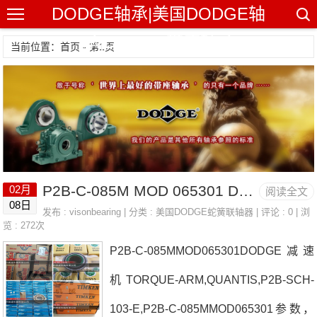
DODGE轴承|美国DODGE轴
承|DODGE带座轴承
当前位置：首页 - 第1页
P2B-C-085M MOD 065301 DODGE减速机TORQUE-ARM,QUANTIS, F4B-SCM-215
02月
阅读全文
08日
发布 :
visonbearing
| 分类 :
美国DODGE蛇簧联轴器
| 评论 : 0 | 浏
览 : 272次
P2B-C-085MMOD065301DODGE减速
机TORQUE-ARM,QUANTIS,P2B-SCH-
103-E,P2B-C-085MMOD065301参数，