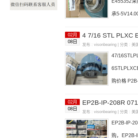
E455352采
承5-5V14.
-ESHEAVE
02月
VE455352
08日
发布 :
visonbearing
| 分类 :
美
销型号推
47/16STL
6STLPLXC
购价格 P2B-
IALDUTYA
02月
价格F2B-SC
08日
发布 :
visonbearing
| 分类 :
美
EP2B-IP-
购，EP2B-I