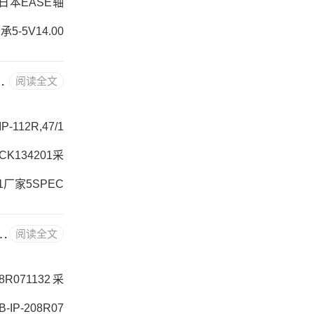
GE日本EASE轴
承5-5V14.00
.00-ESHEA
GE coupling道奇联轴器 FB-DL-012
阅读全文
455352采购 热
-112R,47/1
CK134201采
01厂家5SPEC
OCK134201
DGE联轴器价格型号 P2B517-USAF-215LERAH
阅读全文
XCEXP
8R071132采
IP-208R07