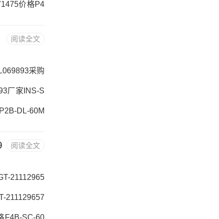
71475价格P4
S2-207R071
阅读全文
75，RAE40N
8L069893采购
893厂家INS-S
P2B-DL-60M
08L069893采
9
阅读全文
19CTRS
-21112965
211129657
F4B-SC-60