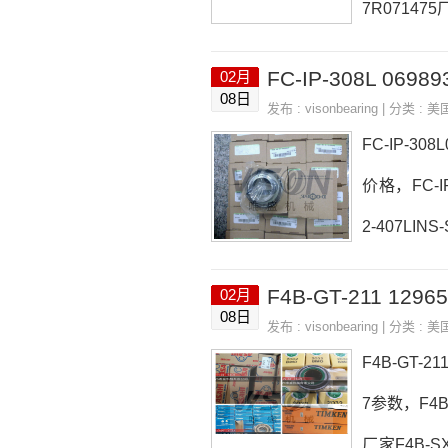
7R071475
B-SD-307
FC-IP-308L 06
02月
475价格,EF
08日
发布 :
visonbearing
| 分类 :
美
PPFA106
FC-IP-30
价格，FC-IP
2-407LIN
日本EASE轴承
F4B-GT-211 1
02月
购 热销型号推荐
08日
发布 :
visonbearing
| 分类 :
美
F4B-GT-2
7参数，F4B-
厂家F4B-SX