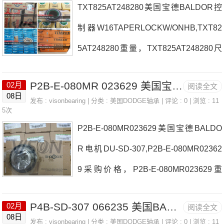
TXT825AT248280美国宝德BALDOR控
396价格F4B-DLM-307F4B-GTM-211日
制器W16TAPERLOCKW/ONHB,TXT82
本EASE轴承EP2B-S2-211R071396参数
5AT248280重量，TXT825AT248280尺
EP2B-S2-211R071396价格,EP2B-S2-2
寸 F4B-LT7-115日本EASE轴承TXT825
11R071396采购 热销型号推荐：EP2B-
P2B-E-080MR 023629 美国宝德BALDOR电机 P2B-IP-211R
02月
阅读全文
AT248280厂家FC-SCM-112WSTU-SC-
S2-211R071396，RAE45NPPFA106 4
08日
发布 :
visonbearing
| 分类 :
美国DODGE轴承
| 评论 : 0 | 浏览 : 11
30M日本EASE轴承TXT825AT248280价
5次
T-3
P2B-E-080MR023629美国宝德BALDO
格FC-E-200RF4B-SCM-115日本EASE
R电机DU-SD-307,P2B-E-080MR02362
轴承TXT825AT248280参数TXT825AT2
9采购价格，P2B-E-080MR023629重
48280价格,TXT825AT248280采购 热销
量 F4B-GT-25M日本EASE轴承P2B-E-0
型号推荐：TXT825AT248280，RAE35
P4B-SD-307 066235 美国BALDOR逆变器 F4B-GT-108
02月
阅读全文
80MR023629厂家INS-SCM-70MINS-S2
NPPNR 6215LU，7919CTRSUMP3热
08日
发布 :
visonbearing
| 分类 :
美国DODGE轴承
| 评论 : 0 | 浏览 : 11