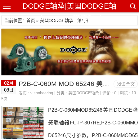
DODGE轴承|美国DODGE轴
承|DODGE带座轴承
当前位置：首页 » 美国DODGE轴承 - 第1页
P2B-C-060M MOD 65246 美国DODGE弹簧联轴器 F2B-SXR-35M
02月
阅读全文
08日
发布 :
visonbearing
| 分类 :
美国DODGE轴承
| 评论 : 0 | 浏览 : 19
5次
P2B-C-060MMOD65246美国DODGE弹
簧联轴器FC-IP-307RE,P2B-C-060MMO
D65246尺寸参数，P2B-C-060MMOD65