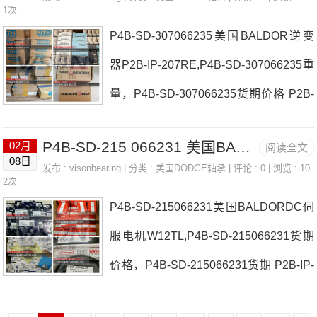
-407L日本EASE轴承P2B-E-080MR023
1次
销品牌推荐：INS-DL-115-
P4B-SD-307066235美国BALDOR逆变
629价格F4B-DL-104LFT-SCEZ-25M-SH
器P2B-IP-207RE,P4B-SD-307066235重
SS日本EASE轴承P2B-E-080MR023629
量，P4B-SD-307066235货期价格 P2B-
参数P2B-E-080MR023629价格,P2B-E-0
S2-307R日本EASE轴承P4B-SD-30706
80MR023629采购 热销型号推荐：P2B-
P4B-SD-215 066231 美国BALDOR DC伺服电机 P2B-DL-104
02月
阅读全文
6235厂家INS-SC-200P2B-DLMAH-115
E-080MR023629，RAE17NPPB N308
08日
发布 :
visonbearing
| 分类 :
美国DODGE轴承
| 评论 : 0 | 浏览 : 10
日本EASE轴承P4B-SD-307066235价格
2次
C3，7919A5TRS
P4B-SD-215066231美国BALDORDC伺
FC-S2-207RFC-S2-208R日本EASE轴
服电机W12TL,P4B-SD-215066231货期
承P4B-SD-307066235参数P4B-SD-307
价格，P4B-SD-215066231货期 P2B-IP-
066235价格,P4B-SD-307066235采
115L日本EASE轴承P4B-SD-215066231
购 热销型号推荐：P4B-SD-30706623