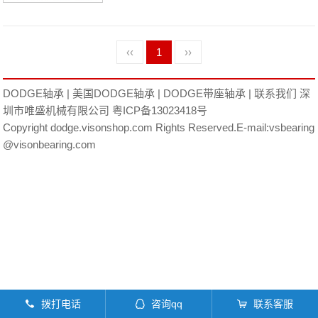
关日本EASE轴承P2B-DLM-35M厂家F4
B-SC-35M-HTORION滴定仪日本EASE
‹‹
1
››
轴承P2B-DLM-35M价格SEDIS，链轮F
DODGE轴承
|
美国DODGE轴承
|
DODGE带座轴承
|
联系我们
深
C-GT-10日本EASE轴承P2B-DLM-35M
圳市唯盛机械有限公司
粤ICP备13023418号
Copyright dodge.visonshop.com Rights Reserved.E-mail:vsbearing
参数P2B-DLM-35M价格,P2B-DLM-35M
@visonbearing.com
采购 热销型号推荐：P2B-DLM-35
M， ，热销品牌推荐：DUPLOMATIC叶
片泵TB-SCEZ-20M-PCRP2B-DLM-35M
P2B-DLM-35M价格,P2B-DLM-35M采购
P2B-DLM-35M价格,P2B-DLM-35
拨打电话
咨询qq
联系客服
󦁁
󦊱
󦞡