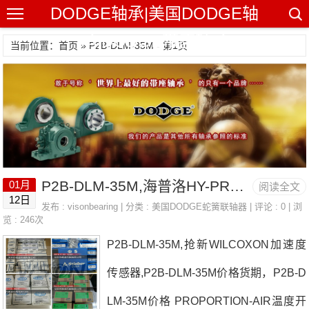
DODGE轴承|美国DODGE轴
承|DODGE带座轴承
当前位置：首页 » P2B-DLM-35M - 第1页
P2B-DLM-35M,海普洛HY-PRO油液分析设备
01月
阅读全文
12日
发布 :
visonbearing
| 分类 :
美国DODGE蛇簧联轴器
| 评论 : 0 | 浏
览 : 246次
P2B-DLM-35M,抢新WILCOXON加速度
传感器,P2B-DLM-35M价格货期，P2B-D
LM-35M价格 PROPORTION-AIR温度开