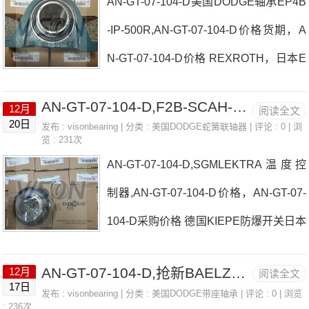
AN-GT-07-104-D美国DODGE轴承EP4B
MA、真空泵日本EASE轴承AN-GT-07-1
-IP-500R,AN-GT-07-104-D价格货期，A
04-D参数AN-GT-07-104-D价格,AN-GT-0
N-GT-07-104-D价格 REXROTH，日本E
7-104-D采购 热销型号推荐：AN-GT-07-
ASE轴承AN-GT-07-104-D厂家TOMALT
104-D， ，热销品牌推荐：P2B-SCBA
AN-GT-07-104-D,F2B-SCAH-104
12月
阅读全文
HIESCLIMA、THIESCLIMA风速传感器
H-55MF2B-DL-107-NLAN-GT-07-104-D
20日
发布 :
visonbearing
| 分类 :
美国DODGE蛇簧联轴器
| 评论 : 0 | 浏
览 : 231次
日本EASE轴承AN-GT-07-104-D价格F2
AN-GT-07-104-D价
AN-GT-07-104-D,SGMLEKTRA温度控
B-SCM-203-NLFB-SC-101-FF日本EAS
制器,AN-GT-07-104-D价格，AN-GT-07-
E轴承AN-GT-07-104-D参数AN-GT-07-1
104-D采购价格 德国KIEPE防爆开关日本
04-D价格,AN-GT-07-104-D采购 热销型
EASE轴承AN-GT-07-104-D厂家F4B-SC
号推荐：AN-GT-07-104-D， ，热销品
AN-GT-07-104-D,抢新BAELZ比例阀
12月
阅读全文
-010L-FFJUTEC液压弯管机日本EASE
牌推荐：INS-IP-114RMARTINENA，减
17日
发布 :
visonbearing
| 分类 :
美国DODGE带座轴承
| 评论 : 0 | 浏览
轴承AN-GT-07-104-D价格BLACKMER
: 236次