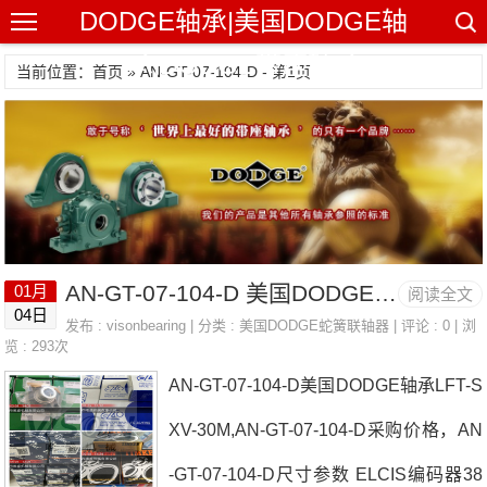
DODGE轴承|美国DODGE轴
承|DODGE带座轴承
当前位置：首页 » AN-GT-07-104-D - 第1页
AN-GT-07-104-D 美国DODGE轴承 抢新FINMOTOR单相过滤器
01月
阅读全文
04日
发布 :
visonbearing
| 分类 :
美国DODGE蛇簧联轴器
| 评论 : 0 | 浏
览 : 293次
AN-GT-07-104-D美国DODGE轴承LFT-S
XV-30M,AN-GT-07-104-D采购价格，AN
-GT-07-104-D尺寸参数 ELCIS编码器38