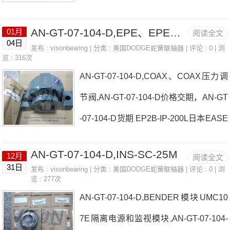
C8-500-824/5-BN-CV-R01日本EASE轴
AN-GT-07-104-D,EPE、EPE高压过滤器
01月
阅读全文
承AN-GT-07-104-D厂家REO电感器F2B-
04日
发布 :
visonbearing
| 分类 :
美国DODGE蛇簧联轴器
| 评论 : 0 | 浏
VSC-30M-NL日本EASE轴承AN-GT-07-
览 : 316次
AN-GT-07-104-D,COAX、COAX压力调
104-D价格ELCIS编码器80-1000-815-B-
节阀,AN-GT-07-104-D价格交期，AN-GT
C-CM-RPRECISEMED标记工具日本EA
-07-104-D货期 EP2B-IP-200L日本EASE
SE轴承AN-GT-07-104-D参数AN-GT-07-
轴承AN-GT-07-104-D厂家BLOCK变压器
104-D价格,AN-GT-07-104-D采购 热销
AN-GT-07-104-D,INS-SC-25M
12月
阅读全文
FL14/X0-20V0-500V变压器P2B-GTM-11
型号推荐：AN-GT-07-104-D， ，热销
31日
发布 :
visonbearing
| 分类 :
美国DODGE蛇簧联轴器
| 评论 : 0 | 浏
览 : 277次
1日本EASE轴承AN-GT-07-104-D价格F
品牌推荐：BREITBACH力矩限制
AN-GT-07-104-D,BENDER模块UMC10
2B-SCEZ-103-SH热卖FORMSPRAG刹
7E隔离电源和监视模块,AN-GT-07-104-
车日本EASE轴承AN-GT-07-104-D参数A