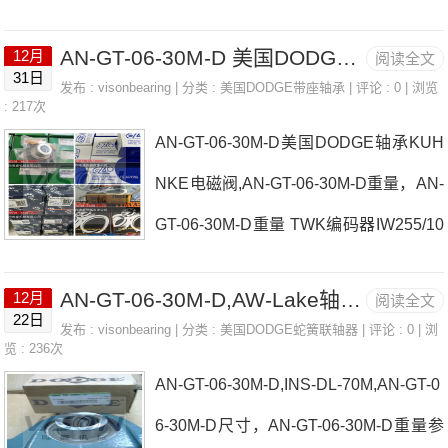
本EASE轴承AN-GT-06-30M-D厂家F2B-
AN-GT-06-30M-D 美国DODGE轴承 P2B-DLAH-115
12月
阅读全文
PSEZ-107-PF4B-GTEZ-107-SHCR日本
31日
发布 :
visonbearing
| 分类 :
美国DODGE带座轴承
| 评论 : 0 | 浏览
EASE轴承AN-GT-06-30M-D价格MICAS
: 217次
AN-GT-06-30M-D美国DODGE轴承KUH
测距传感器AN-GT-08-108-D日本EASE
NKE电磁阀,AN-GT-06-30M-D重量，AN-
轴承AN-GT-06-30M-D参数AN-GT-06-30
GT-06-30M-D重量 TWK编码器IW255/10
M-D价格,AN-GT-06-30M-D采购 热销型
0-0.25-A02日本EASE轴承AN-GT-06-30
号推荐：AN-GT-06-30M-D， ，热销品
AN-GT-06-30M-D,AW-Lake轴流流量计
12月
阅读全文
M-D厂家F4B-SL-115F4B-DLEZ-50M-P
牌推荐：TWK编码器GIM5000TBAUDA
22日
发布 :
visonbearing
| 分类 :
美国DODGE蛇簧联轴器
| 评论 : 0 | 浏
CR日本EASE轴承AN-GT-06-30M-D价
览 : 236次
T冲压工具AN-GT-06-30M-DAN-GT-06-3
AN-GT-06-30M-D,INS-DL-70M,AN-GT-0
格抢新B&K磨机振动信号转换控制器KEJ
0M-D价
6-30M-D尺寸，AN-GT-06-30M-D重量参
EPSEN冷却器，KEJEPSEN冷却器日本