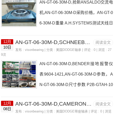
AN-GT-06-30M-D,抢新ANSALDO交流电
H-108BENDER编码器IRDH275-437日
机,AN-GT-06-30M-D采购价格，AN-GT-0
本EASE轴承AN-GT-06-30M-D参数AN-
6-30M-D重量 A.H.SYSTEMS测试天线日
GT-06-30M-D价格,AN-GT-06-30M-D采
本EASE轴承AN-GT-06-30M-D厂家MGM
购 热销型号推荐：AN-GT-06-30M-
AN-GT-06-30M-D,SCHNEEBERGER、SCHNEEBERGER导轨
12月
阅读全文
电机P2B-GTM-25M日本EASE轴承AN-G
D， ，热销品牌推荐：Interface称重传
10日
发布 :
visonbearing
| 分类 :
美国DODGE轴承
| 评论 : 0 | 浏览 : 27
T-06-30M-D价格FLUCOM、FLUCOM线
9次
感器B1U-SD-507AN-GT-06-30M-DAN-
AN-GT-06-30M-D,BENDER接地报警仪
圈BENDERRELAYRE4-0732BE-NR73
GT-0
表9604-1421,AN-GT-06-30M-D参数，A
0732日本EASE轴承AN-GT-06-30M-D参
N-GT-06-30M-D尺寸参数 P2B-GTAH-10
数AN-GT-06-30M-D价格,AN-GT-06-30M
0日本EASE轴承AN-GT-06-30M-D厂家O
-D采购 热销型号推荐：AN-GT-06-30M-
AN-GT-06-30M-D,CAMERON执行器
12月
阅读全文
SLV减速机雨刷器LFT-SXV-103日本EAS
D， ，热销品牌推荐：MOTOVARIO齿
08日
发布 :
visonbearing
| 分类 :
美国DODGE带座轴承
| 评论 : 0 | 浏览