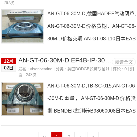
E轴承AN-GT-06-30M-D价格P2B-DLUE
: 267次
轮箱、MOTOVARIO直出型齿轮减速机A
AN-GT-06-30M-D,德国HADEF气动葫芦,
Z-102-PTRACO、电源模块日本EASE轴
N-GTM-10-45
AN-GT-06-30M-D价格货期，AN-GT-06-
承AN-GT-06-30M-D参数AN-GT-06-30M-
30M-D价格交期 AN-GT-08-110日本EAS
D价格,AN-GT-06-30M-D采购 热销型号
E轴承AN-GT-06-30M-D厂家QUIRI，液
推荐：AN-GT-06-30M-D， ，热销品牌
AN-GT-06-30M-D,EF4B-IP-300R
12月
阅读全文
压阻尼器F4B-SCEZ-30M-SHSS日本EA
推荐：BENDER附件21-161FTWK传感
02日
发布 :
visonbearing
| 分类 :
美国DODGE蛇簧联轴器
| 评论 : 0 | 浏
览 : 243次
SE轴承AN-GT-06-30M-D价格热卖FAWI
器IW253/70-0.5-KEN/KHNAN-GT-06
AN-GT-06-30M-D,TB-SC-015,AN-GT-06
CK阀AN-GT-03-17M-D日本EASE轴承A
-30M-D重量，AN-GT-06-30M-D价格货
N-GT-06-30M-D参数AN-GT-06-30M-D价
期 BENDER监测器B98060008日本EAS
格,AN-GT-06-30M-D采购 热销型号推
E轴承AN-GT-06-30M-D厂家CLIMAX、
荐：AN-GT-06-30M-D， ，热销品牌推
润滑脂美国HLR手动复位继电器日本EA
‹‹
1
2
›
››