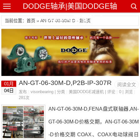
DODGE轴承|美国DODGE轴
承|DODGE带座轴承
当前位置：首页 » AN-GT-06-30M-D - 第1页
AN-GT-06-30M-D,P2B-IP-307R
01月
阅读全文
04日
发布 :
visonbearing
| 分类 :
美国DODGE减速机
| 评论 : 0 | 浏览 :
281次
AN-GT-06-30M-D,FENA盘式联轴器,AN-
GT-06-30M-D价格交期，AN-GT-06-30M
-D价格交期 COAX、COAX电动球阀日