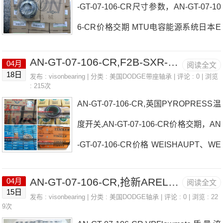
-GT-07-106-CR尺寸参数，AN-GT-07-10
N、AC-MOTOREN转矩电机SEDIS、S
6-CR价格交期 MTU电容能源系统日本E
EDIS链轮日本EASE轴承AN-GT-07-106-
ASE轴承AN-GT-07-106-CR厂家BOUR
CR参数AN-GT-07-106-CR价格,AN-GT-0
AN-GT-07-106-CR,F2B-SXR-200L-FF
04月
阅读全文
DONHAENNI、BOURDONHAENNI压
7-106-CR采购 热销型号推荐：AN-GT-0
18日
发布 :
visonbearing
| 分类 :
美国DODGE带座轴承
| 评论 : 0 | 浏览
: 215次
力表英国mobrey液位开关日本EASE轴
7-106-CR， ，热销品牌推荐：FC-S2-1
AN-GT-07-106-CR,英国PYROPRESS温
承AN-GT-07-106-CR价格PrecisionMicro
06LEMECMAN气缸
度开关,AN-GT-07-106-CR价格交期，AN
drives无刷驱动器德国RINGFEDER日本
-GT-07-106-CR价格 WEISHAUPT、WE
EASE轴承AN-GT-07-106-CR参数AN-G
ISHAUPT双燃料燃烧器日本EASE轴承A
T-07-106-CR价格,AN-GT-07-106-CR采
AN-GT-07-106-CR,抢新ARELCO分析仪
04月
阅读全文
N-GT-07-106-CR厂家Spraying、Sprayi
购 热销型号推荐：AN-GT-07-106-C
15日
发布 :
visonbearing
| 分类 :
美国DODGE轴承
| 评论 : 0 | 浏览 : 22
ngTappiStampati过滤器日本EASE轴承A
9次
R， ，热销品牌推荐：德国LANNYP2B-