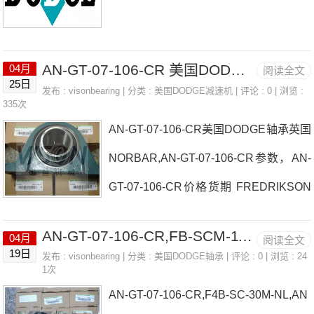
AN-GT-07-106-CR 美国DODGE轴承 ELCIS 编码器 46P6-10-1828-BZ-CV-R-01
04月
阅读全文
25日
发布 :
visonbearing
| 分类 :
美国DODGE减速机
| 评论 : 0 | 浏览 :
335次
AN-GT-07-106-CR美国DODGE轴承英国
NORBAR,AN-GT-07-106-CR参数，AN-
GT-07-106-CR价格货期 FREDRIKSON
S带张紧装置驱动模块日本EASE轴承AN
AN-GT-07-106-CR,FB-SCM-111-FF
04月
阅读全文
-GT-07-106-CR厂家Intermot径向柱塞式
19日
发布 :
visonbearing
| 分类 :
美国DODGE轴承
| 评论 : 0 | 浏览 : 24
1次
液压马达F2B-DL-112-NL日本EASE轴承
AN-GT-07-106-CR,F4B-SC-30M-NL,AN
AN-GT-07-106-CR价格AC-MOTORE