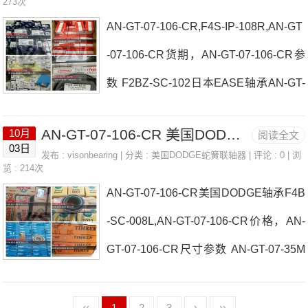
本EASE轴承AN-GT-07-106-CR价格F2B
273次
45M-CRAN-GT-07-106-CRA
AN-GT-07-106-CR,F4S-IP-108R,AN-GT
-GT-104ROSCAMAT气动攻丝机、ROS
-07-106-CR货期，AN-GT-07-106-CR参
CAMAT电动攻丝机日本EASE轴承AN-G
数 F2BZ-SC-102日本EASE轴承AN-GT-
T-07-106-CR参数AN-GT-07-106-CR价
07-106-CR厂家DI-SORIC、DI-SORIC光
格,AN-GT-07-106-CR采购 热销型号推
AN-GT-07-106-CR 美国DODGE轴承 CYL-DL-100
10月
阅读全文
纤缆德国KUHSE制动器.日本EASE轴承
荐：AN-GT-07-106-CR， ，热销品牌推
03日
发布 :
visonbearing
| 分类 :
美国DODGE蛇簧联轴器
| 评论 : 0 | 浏
AN-GT-07-106-CR价格P2B-SXRB-25M
览 : 214次
荐：LOHER防爆电机NERIMOTORI、N
AN-GT-07-106-CR美国DODGE轴承F4B
日本NIHON油泵.日本EASE轴承AN-GT-
ERIMOTO
-SC-008L,AN-GT-07-106-CR价格，AN-
07-106-CR参数AN-GT-07-106-CR价格,
GT-07-106-CR尺寸参数 AN-GT-07-35M
AN-GT-07-106-CR采购 热销型号推荐：
日本EASE轴承AN-GT-07-106-CR厂家R
AN-GT-07-106-CR， ，热销品牌推荐：
ODCRAFT平衡器FC-SXR-45M日本EA
‹‹
1
2
3
›
››