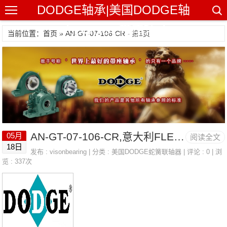
DODGE轴承|美国DODGE轴
承|DODGE带座轴承
当前位置：首页 » AN-GT-07-106-CR - 第1页
AN-GT-07-106-CR,意大利FLEXBALL软轴
05月
阅读全文
18日
发布 :
visonbearing
| 分类 :
美国DODGE蛇簧联轴器
| 评论 : 0 | 浏
览 : 337次