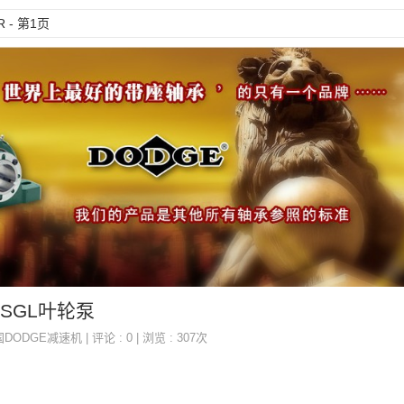
R - 第1页
CR,SGL叶轮泵
国DODGE减速机
| 评论 : 0 | 浏览 : 307次