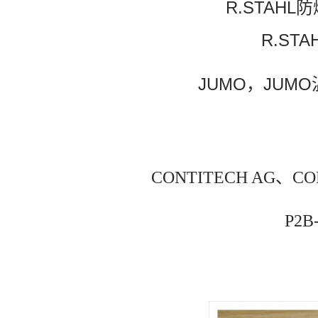
R.STAHL
R.ST
JUMO，JUMO
CONTITECH AG、C
P2B