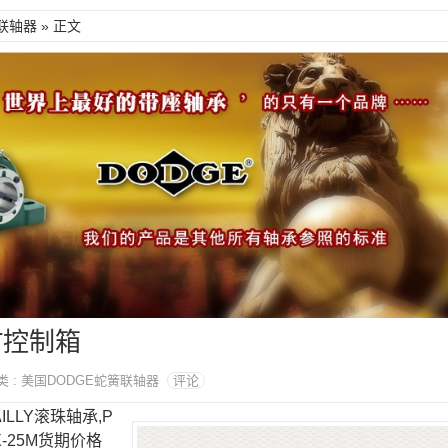
联轴器
» 正文
TT控制箱
 分类 : 美国DODGE蛇簧联轴器
评论
HAILLY滚珠轴承,P
LX-25M货期价格