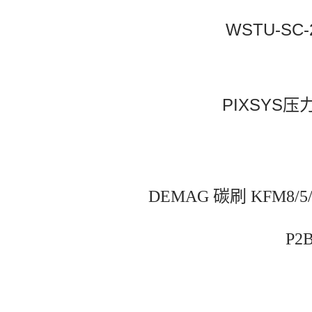
WSTU-SC
PIXSYS压
DEMAG 碳刷 KFM8/5/
P2