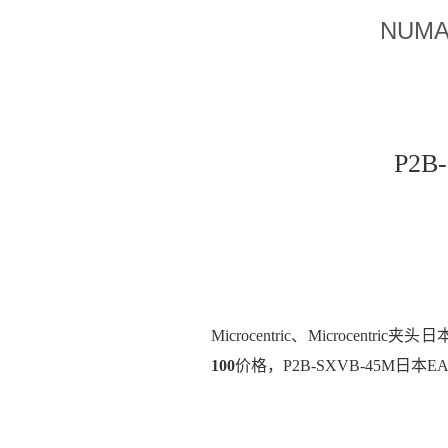
NUM
P2B
Microcentric、Microcentric夹
100
价格，P2B-SXVB-45M日本E