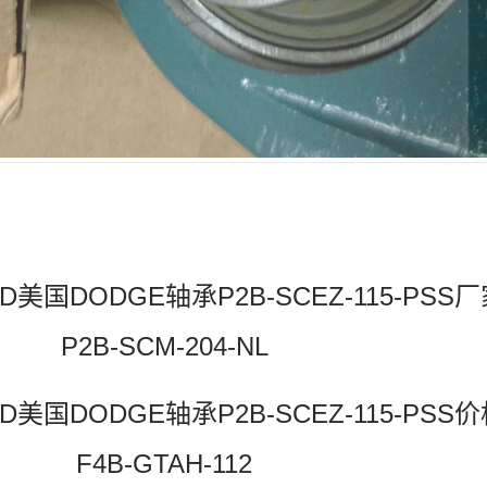
02-D美国DODGE轴承P2B-SCEZ-115-PSS
P2B-SCM-204-NL
07-D美国DODGE轴承P2B-SCEZ-115-PSS
F4B-GTAH-112