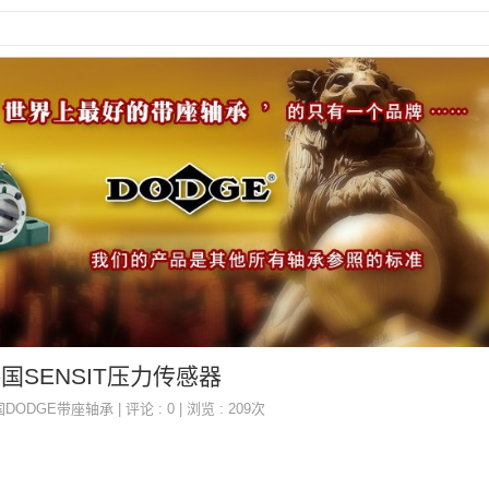
P,德国SENSIT压力传感器
国DODGE带座轴承
| 评论 : 0 | 浏览 : 209次