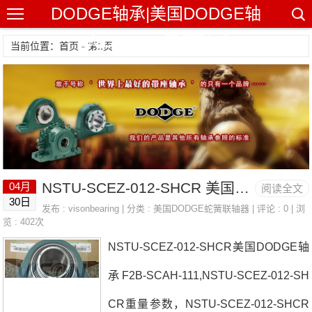
DODGE轴承|美国DODGE轴
承|DODGE带座轴承
当前位置：首页 - 第1页
NSTU-SCEZ-012-SHCR 美国DODGE轴承 P2B-VSC-015-NL
04月
阅读全文
30日
发布 :
visonbearing
| 分类 :
美国DODGE蛇簧联轴器
| 评论 : 0 | 浏
览 : 402次
NSTU-SCEZ-012-SHCR美国DODGE轴
承F2B-SCAH-111,NSTU-SCEZ-012-SH
CR重量参数，NSTU-SCEZ-012-SHCR