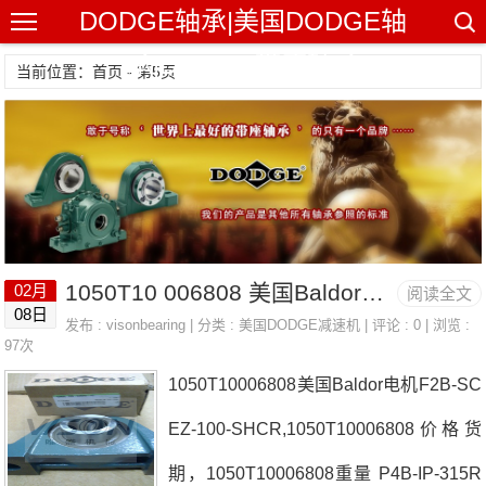
DODGE轴承|美国DODGE轴
承|DODGE带座轴承
当前位置：首页 - 第5页
1050T10 006808 美国Baldor电机 INS-SCEZ-104S-SS
02月
阅读全文
08日
发布 :
visonbearing
| 分类 :
美国DODGE减速机
| 评论 : 0 | 浏览 :
97次
1050T10006808美国Baldor电机F2B-SC
EZ-100-SHCR,1050T10006808价格货
期，1050T10006808重量 P4B-IP-315R