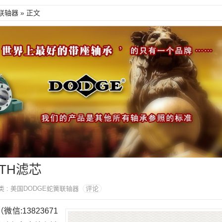
联轴器
» 正文
OITH滤芯
 分类 : 美国DODGE蛇簧联轴器
评论
（微信:13823671