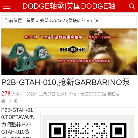
DODGE轴承|美国DODGE轴
承|DODGE带座轴承
当前位置：首页 »
美国DODGE蛇簧联轴器
» 正文
P2B-GTAH-010,抢新GARBARINO泵
278
人参与 2022年11月27日 21:41 分类 : 美国DODGE蛇簧联轴
器
评论
P2B-GTAH-01
0,TOPTAWA电
力调整器,P2B-
GTAH-010货