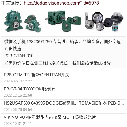
本文链接：
http://dodge.visonshop.com/?id=5978
微信及手机:13823671750,专营进口轴承，品牌众多，国外空运
到货快速
P2B-GTAH-010
如需询价请扫左侧二维码添加微信，我们会给予最优报价
P2B-GTM-111,抢新GENTRAN开关
2023-02-14 12:27
FB-GT-04,TOYOOKI比例阀
2022-12-15 21:58
HS2USAF509 043995 DODGE减速机、TOMAS联轴器 P2B-S2-211R
2025-06-26 04:54
VIKING PUMP重载型内齿轮泵,MOTT吸收滤光片
2023-10-31 21:11