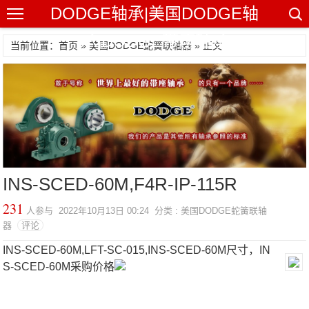
DODGE轴承|美国DODGE轴
承|DODGE带座轴承
当前位置：首页 »
美国DODGE蛇簧联轴器
» 正文
INS-SCED-60M,F4R-IP-115R
231
人参与 2022年10月13日 00:24 分类 : 美国DODGE蛇簧联轴
器
评论
INS-SCED-60M,LFT-SC-015,INS-SCED-60M尺寸，IN
S-SCED-60M采购价格