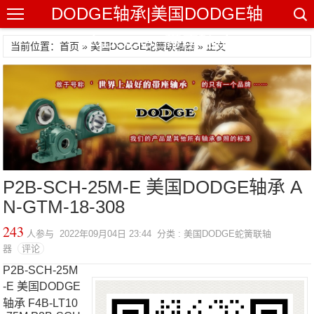
DODGE轴承|美国DODGE轴
承|DODGE带座轴承
当前位置：首页 »
美国DODGE蛇簧联轴器
» 正文
P2B-SCH-25M-E 美国DODGE轴承 A
N-GTM-18-308
243
人参与 2022年09月04日 23:44 分类 : 美国DODGE蛇簧联轴
器
评论
P2B-SCH-25M
-E 美国DODGE
轴承 F4B-LT10