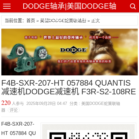
DODGE轴承|美国DODGE轴
承|DODGE带座轴承
当前位置：首页 »
美国DODGE蛇簧联轴器
» 正文
F4B-SXR-207-HT 057884 QUANTIS
减速机DODGE减速机 F3R-S2-108RE
220
人参与 2025年09月28日 04:47 分类 : 美国DODGE蛇簧联轴
器
评论
F4B-SXR-207-
HT 057884 QU