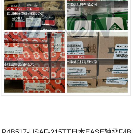
P4B517-USAF-215TT日本EASE轴承F4B