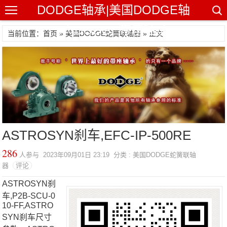
DODGE轴承|美国DODGE轴
承|DODGE带座轴承
当前位置：首页 »
美国DODGE蛇簧联轴器
» 正文
ASTROSYN刹车,EFC-IP-500RE
286
人参与 2023年09月01日 23:19 分类 : 美国DODGE蛇簧联轴
器
评论
ASTROSYN刹
车,P2B-SCU-0
10-FF,ASTRO
SYN刹车尺寸