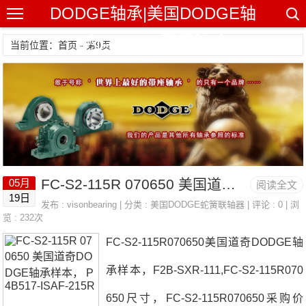
DODGE轴承|美国DODGE轴
承|DODGE带座轴承
当前位置：首页 - 第9页
FC-S2-115R 070650 美国道奇DODGE轴承样本， P4B517-ISAF-215R
05月
阅读全文
19日
发布 :
visonbearing
| 分类 :
美国DODGE蛇簧联轴器
| 评论 : 0 | 浏
览 : 232次
FC-S2-115R070650美国道奇DODGE轴
承样本，F2B-SXR-111,FC-S2-115R070
650尺寸，FC-S2-115R070650采购价