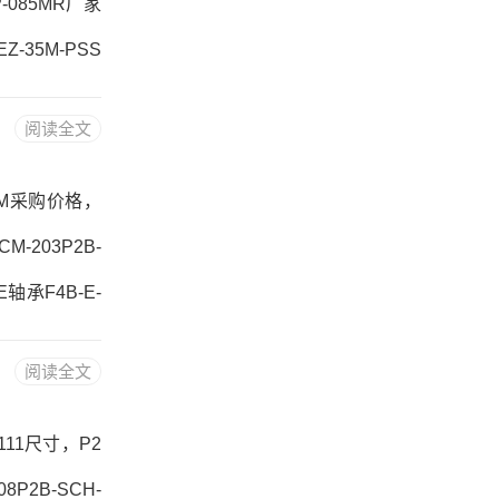
P-085MR厂家
Z-35M-PSS
U-IP-085M
阅读全文
0，6976M热销
-40M采购价格，
M-203P2B-
E轴承F4B-E-
RNA4913-X
阅读全文
B-E-40MF4
-111尺寸，P2
08P2B-SCH-