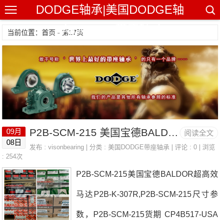
DODGE轴承|美国DODGE轴
承|DODGE带座轴承
当前位置：首页 - 第17页
P2B-SCM-215 美国宝德BALDOR超高效马达 INS-SCEZ-35M-SS
09月
阅读全文
08日
发布 :
visonbearing
| 分类 :
美国DODGE带座轴承
| 评论 : 0 | 浏览
: 254次
P2B-SCM-215美国宝德BALDOR超高效
马达P2B-K-307R,P2B-SCM-215尺寸参
数，P2B-SCM-215货期 CP4B517-USA