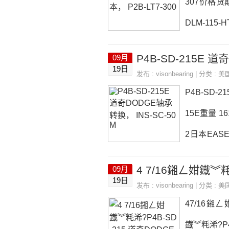
307价格货期 
DLM-115
B-SD-30
P4B-SD-215E 
09月
-Z-XL 1R
19日
发布 :
visonbearing
| 分类 :
美
SD-307P4B
P4B-SD-
15E重量 16
2日本EASE轴
SD-215E
09月
X20-Z-XL
19日
发布 :
visonbearing
| 分类 :
美
SD-215EP
47/16鎺ㄥ
鐡︾粍浠?P4