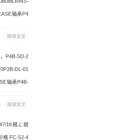
60MLRINS-
本EASE轴承P4
-307，NX25
阅读全文
GT-103P4B-
，P4B-SD-2
P2B-DL-01
ASE轴承P4B-
SD-215E，N
2B-SC-30M
阅读全文
25M-NLP4B-
47/16鎺ㄥ姏
格 FC-S2-4