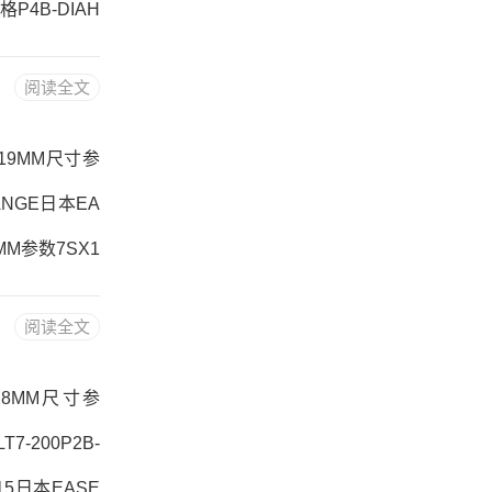
格P4B-DIAH
RE价格,FC-S
阅读全文
S，6914DDU
X19MM尺寸参
LANGE日本EA
9MM参数7SX1
209D1，69
阅读全文
,7SX19MM采
X28MM尺寸参
7-200P2B-
115日本EASE