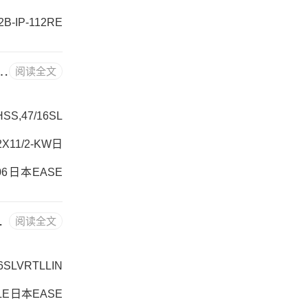
-IP-112RE
B-SC-207日
 ASSEMBLY 道奇DODGE轴承箱， P2B-S2-211RE
阅读全文
4B-SD-21
S,47/16SL
X11/2-KW日
-06日本EASE
-100MR日本E
， F2B-SXR-107
阅读全文
MBLY价格,4
6SLVRTLLIN
5LE日本EASE