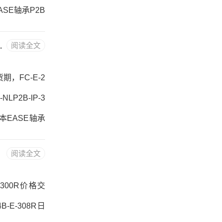
EASE轴承P2B
SE轴承P2B-D
/16-KW BUSHING
阅读全文
-207-LL???
货期，FC-E-2
LP2B-IP-3
M日本EASE轴承
04R，PWTR1
阅读全文
2B-SXR-107
E-300R价格交
B-E-308R日