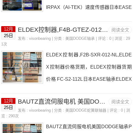
IRPAX（AI-TEK）速度传感器日本EASE
LUBBERING特殊头价格,LUBBERING特
轴承NOMA驱动器厂家F2B-SCEZ-103-S
殊头采购 热销型号推荐：LUBBERING
ELDEX控制器,F4B-GTEZ-012-PCR
12月
阅读全文
H抢新KREMLIN喷涂设备日本EASE轴承
特殊头，HK0608 4T-18720，29332M
25日
发布 :
visonbearing
| 分类 :
美国DODGE轴承
| 评论 : 0 | 浏览 : 29
NOMA驱动器价格INS-SCM-111-HTJohn
1次
热销品牌推荐：RECHNER接近开关ZR
ELDEX控制器,F2B-SXR-012-NL,ELDE
sonPump，船用泵日本EASE轴承NOMA
TOOL、ZRTOOL气动钢带打包机LUBB
X控制器价格货期，ELDEX控制器货期
驱动器参数NOMA驱动器价格,NOMA驱
ERING特殊头LUBBERING特殊头
价格 FC-S2-112L日本EASE轴承ELDEX
动器采购 热销型号推荐：NOMA驱动
控制器厂家F4B-GTM-208DESOUTTER
器，HFLZ101416-L564 6305ZC3，293
BAUTZ直流伺服电机 美国DODGE轴承 F4B-DLM-35M
12月
阅读全文
旋转式传感器日本EASE轴承ELDEX控
32E热销品牌推荐：TRAMEC齿轮箱.TE
25日
发布 :
visonbearing
| 分类 :
美国DODGE蛇簧联轴器
| 评论 : 0 | 浏
制器价格HPI、HPI齿轮油泵SPIETH，
览 : 290次
NSOMETRIC经纱张力仪、TENSOMET
BAUTZ直流伺服电机美国DODGE轴承P
紧胀套日本EASE轴承ELDEX控制器参
RIC手持式纱线张力...NOMA驱动器NOM