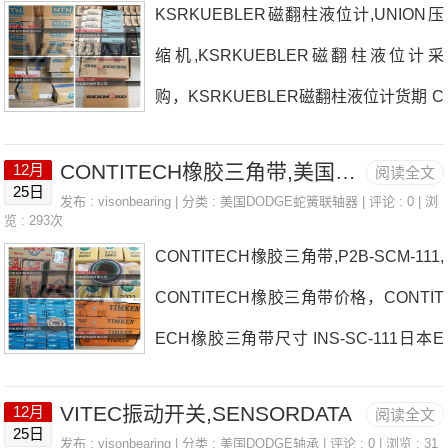
KSRKUEBLER磁翻柱液位计,UNION压
TB-SCEZ-35M-SHCRCARLOGAVAZZI
l564 1R50X55X20，29330E热销品牌推
缩机,KSRKUEBLER磁翻柱液位计采
功率继电器日本EASE轴承INFICON氢检
荐：美国NABTESCOFlowrox
购，KSRKUEBLER磁翻柱液位计货期 C
漏仪参数INFICON氢检漏仪价格,INFICO
ASTEL球阀日本EASE轴承KSRKUEBL
N氢检漏仪采购 热销型号推荐：INFICO
CONTITECH橡胶三角带,美国CEI伺服阀
12月
阅读全文
ER磁翻柱液位计厂家ENFM热电偶JAQU
N氢检漏仪，HFL3030-l564 51104，29
25日
发布 :
visonbearing
| 分类 :
美国DODGE蛇簧联轴器
| 评论 : 0 | 浏
ET日本EASE轴承KSRKUEBLER磁翻柱
览 : 293次
328E热销品牌推荐：P4B-S2-115LEP2B
CONTITECH橡胶三角带,P2B-SCM-111,
液位计价格AN-GT-06-30M抢新Bondioli
-SCM-207-NLINFICON氢检漏仪INFICO
CONTITECH橡胶三角带价格，CONTIT
&Pavesi拼装式多路阀日本EASE轴承KS
N氢检漏仪价格,IN
ECH橡胶三角带尺寸 INS-SC-111日本E
RKUEBLER磁翻柱液位计参数KSRKUE
ASE轴承CONTITECH橡胶三角带厂家F
BLER磁翻柱液位计价格,KSRKUEBLER
VITEC振动开关,SENSORDATA
12月
阅读全文
ANUC、FANUC模块P2B-SCUEZ-102-
磁翻柱液位计采购 热销型号推荐：KSR
25日
发布 :
visonbearing
| 分类 :
美国DODGE轴承
| 评论 : 0 | 浏览 : 31