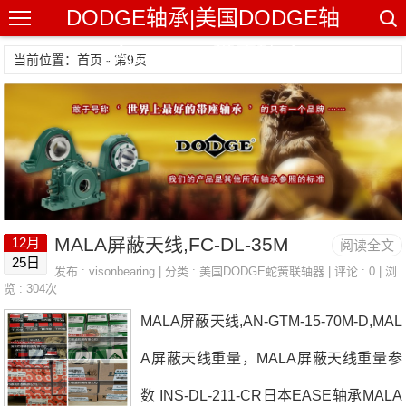
DODGE轴承|美国DODGE轴
承|DODGE带座轴承
当前位置：首页 - 第9页
MALA屏蔽天线,FC-DL-35M
12月
阅读全文
25日
发布 :
visonbearing
| 分类 :
美国DODGE蛇簧联轴器
| 评论 : 0 | 浏
览 : 304次
MALA屏蔽天线,AN-GTM-15-70M-D,MAL
A屏蔽天线重量，MALA屏蔽天线重量参
数 INS-DL-211-CR日本EASE轴承MALA