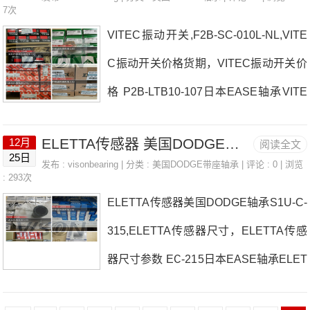
SH日本EASE轴承CONTITECH橡胶三
7次
KUEBLER磁翻柱液位计，HFL2530-l56
VITEC振动开关,F2B-SC-010L-NL,VITE
角带价格ELCISENCODER90A-1024-18
4 1R32X38X32，29326M热销品牌推
C振动开关价格货期，VITEC振动开关价
285-BZ-N-CW-RDEMAG齿轮组DRS160
荐：F4B-SCEZ-108-
格 P2B-LTB10-107日本EASE轴承VITE
-MA-B-0-K-X-X日本EASE轴承CONTITE
C振动开关厂家KromSchroder，烧嘴VIS
CH橡胶三角带参数CONTITECH橡胶三
ELETTA传感器 美国DODGE轴承 UNILUX，灯管
12月
阅读全文
HAY应变片、VISHAY传感器日本EASE
角带价格,CONTITECH橡胶三角带采
25日
发布 :
visonbearing
| 分类 :
美国DODGE带座轴承
| 评论 : 0 | 浏览
轴承VITEC振动开关价格F4B-GTAH-008
: 293次
购 热销型号推荐：CONTITECH橡胶三
ELETTA传感器美国DODGE轴承S1U-C-
热卖Excelsys电力电源日本EASE轴承VI
角带，HFL2026-L564 CS206LLU，293
315,ELETTA传感器尺寸，ELETTA传感
TEC振动开关参数VITEC振动开关价格,V
26E
器尺寸参数 EC-215日本EASE轴承ELET
ITEC振动开关采购 热销型号推荐：VIT
TA传感器厂家BENDER耦合装置AGH52
EC振动开关，HFL1826-L564 1R35X43