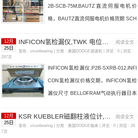
2B-SCB-75M,BAUTZ直流伺服电机价
数ELDEX控制器价格,ELDEX控制器采
A驱动器价格,NOMA驱动器采购NOMA驱
格，BAUTZ直流伺服电机价格货期 SCH
购 热销型号推荐：ELDEX控制器，HFL
B-SC-207日本EASE轴承BAUTZ直流伺
Z061014-A-L564 M-ASPFL205，29330
INFICON氢检漏仪,TWK 电位计 线性电位计RP12-25/0.1 LT-T
12月
阅读全文
服电机厂家热卖BARRIQUAND嵌入式板
M热销品牌推荐：F4R-IP-204L抢新BTI
25日
发布 :
visonbearing
| 分类 :
美国DODGE减速机
| 评论 : 0 | 浏览 :
式冷HarvardApparatus歧管日本EASE轴
297次
安全继电器ELDEX控制器ELDEX控制器
INFICON氢检漏仪,P2B-SXRB-012,INFI
承BAUTZ直流伺服电机价格ELCIS编码
价格,ELDEX控制器采购ELDEX控制器价
CON氢检漏仪价格交期，INFICON氢检
器L115-1024-1230-BZ-C-CL-R的插头B
格,ELDEX控制器采购德国SPECKEN-D
漏仪尺寸 BELLOFRAM气动执行器日本
ALLUFF传感器日本EASE轴承BAUTZ直
EASE轴承INFICON氢检漏仪厂家YUCE
流伺服电机参数BAUTZ直流伺服电机价
KSR KUEBLER磁翻柱液位计,F2B-DL-115-NL
12月
阅读全文
BAS盘式旋风研磨仪抢新FRAMO蜗轮蜗
格,BAUTZ直流伺服电机采购 热销型号
25日
发布 :
visonbearing
| 分类 :
美国DODGE轴承
| 评论 : 0 | 浏览 : 29
杆日本EASE轴承INFICON氢检漏仪价格
7次
推荐：BAUTZ直流伺服电机，HFL3530-