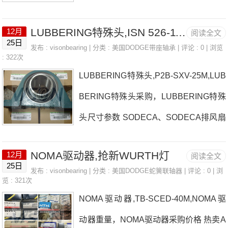
屏蔽天线厂家CHIARAVALLI、CHIARAV
LUBBERING特殊头,ISN 526-115MFS
12月
阅读全文
ALLI限制器ELCIS编码器7005386305/7
25日
发布 :
visonbearing
| 分类 :
美国DODGE带座轴承
| 评论 : 0 | 浏览
1/115R-18000-815-日本EASE轴承MAL
: 322次
LUBBERING特殊头,P2B-SXV-25M,LUB
A屏蔽天线价格DEMAG变频扭矩杆FGB
BERING特殊头采购，LUBBERING特殊
MA47032344E-T-A保护控制器日本EAS
头尺寸参数 SODECA、SODECA排风扇
E轴承MALA屏蔽天线参数MALA屏蔽天
日本EASE轴承LUBBERING特殊头厂家
线价格,MALA屏蔽天线采购 热销型号推
NOMA驱动器,抢新WURTH灯
12月
阅读全文
FC-IP-114L热卖EATON芯式壳体日本EA
荐：MALA屏蔽天线，HK0608F-56255
25日
发布 :
visonbearing
| 分类 :
美国DODGE蛇簧联轴器
| 评论 : 0 | 浏
SE轴承LUBBERING特殊头价格EMERS
览 : 321次
2 4T-332，29334E热销品牌推荐：法国
NOMA驱动器,TB-SCED-40M,NOMA驱
ON动力传动设备美国AN-GT-06-30M-D
SNR直线滚子导轨Elforlight脉冲激光器M
动器重量，NOMA驱动器采购价格 热卖A
日本EASE轴承LUBBERING特殊头参数
ALA