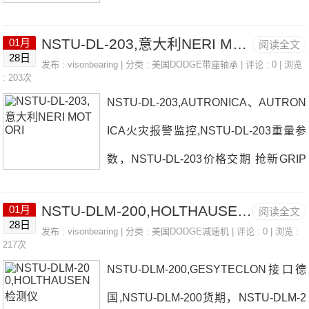
SE轴承NSTU-DL-55M厂家DU-C-407P2
NSTU-DL-203,意大利NERI MOTORI
01月
阅读全文
B-SD-204日本EASE轴承NSTU-DL-55M
28日
发布 :
visonbearing
| 分类 :
美国DODGE带座轴承
| 评论 : 0 | 浏览
价格意大利ABTRASMISSIONI电磁铁热
: 203次
NSTU-DL-203,AUTRONICA、AUTRON
卖casappa液压动力单元日本EASE轴承
ICA火灾报警监控,NSTU-DL-203重量参
NSTU-DL-55M参数NSTU-DL-55M价格,
数，NSTU-DL-203价格交期 抢新GRIP
NSTU-DL-55M采购 热销型号推荐：NS
液压钢管接日本EASE轴承NSTU-DL-20
TU-DL-55M， ，热销品牌推荐：F2B-V
NSTU-DLM-200,HOLTHAUSEN检测仪
01月
阅读全文
3厂家INS-SC-102-CR*F4B-SCEZ-35M-
SC-104VORTEC屏柜制冷器NSTU-DL-5
28日
发布 :
visonbearing
| 分类 :
美国DODGE减速机
| 评论 : 0 | 浏览 :
P日本EASE轴承NSTU-DL-203价格P2B
217次
5MNSTU-DL-55M价格,NSTU-DL-55M采
NSTU-DLM-200,GESYTECLON接口德
-SXVB-55MSSB小马达日本EASE轴承N
购NSTU-DL-55M价格,NST
国,NSTU-DLM-200货期，NSTU-DLM-2
STU-DL-203参数NSTU-DL-203价格,NS