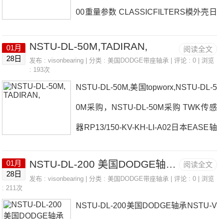
00重量参数 CLASSICFILTERS模外壳日
TU-DL-203采购 热销型号推荐：NSTU-
本EASE轴承NSTU-DLM-200厂家TECN
DL-203， ，热销品牌推荐：ELCIS传感
NSTU-DL-50M,TADIRAN,
01月
阅读全文
OGI数显扭力扳手EMG、EMG模块日本E
器传感器I/64B-2000-5-BZ-N-CDOMEG
28日
发布 :
visonbearing
| 分类 :
美国DODGE带座轴承
| 评论 : 0 | 浏览
: 193次
ASE轴承NSTU-DLM-200价格DEMAG电
A、传感器NSTU-DL-203NSTU-DL-203
NSTU-DL-50M,美国topworx,NSTU-DL-5
机AF10LM01651/105+KBA90A4-2.0KW
价格,NSTU-DL-2
0M采购，NSTU-DL-50M采购 TWK传感
KRACHT控制阀，KRACHT安全阀日本
器RP13/150-KV-KH-LI-A02日本EASE轴
EASE轴承NSTU-DLM-200参数NSTU-D
承NSTU-DL-50M厂家Elcometer测厚仪
LM-200价格,NSTU-DLM-200采购 热销
NSTU-DL-200 美国DODGE轴承 RUCK、RUCK
01月
阅读全文
日本KURODA日本EASE轴承NSTU-DL-
型号推荐：NSTU-DLM-200， ，热销品
28日
发布 :
visonbearing
| 分类 :
美国DODGE带座轴承
| 评论 : 0 | 浏览
50M价格STOER温控器，STOER温控器
: 211次
牌推荐：EC-210-PBENDER备件SUR3
NSTU-DL-200美国DODGE轴承NSTU-V
ROTEX联轴器，ROTEX联轴器日本EA
57ZB933200NSTU-DL