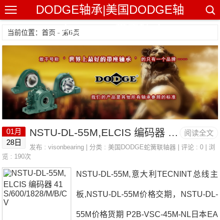
DODGE轴承|美国DODGE轴
承|DODGE带座轴承
当前位置：首页 - 第6页
NSTU-DL-55M,ELCIS 编码器 41S/600/1828/M/B/CV
01月
阅读全文
28日
发布 :
visonbearing
| 分类 :
美国DODGE蛇簧联轴器
| 评论 : 0 | 浏
览 : 190次
NSTU-DL-55M,意大利TECNINT总线主
板,NSTU-DL-55M价格交期，NSTU-DL-
55M价格货期 P2B-VSC-45M-NL日本EA