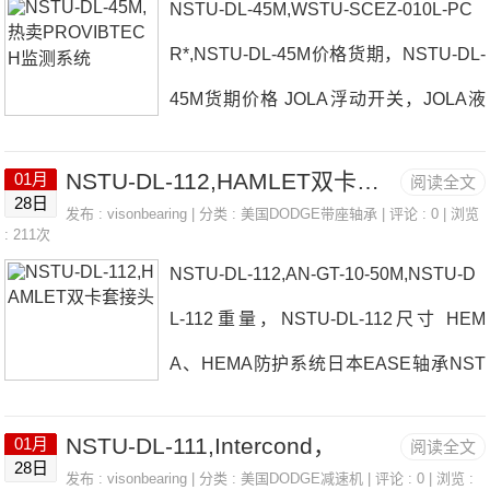
NSTU-DL-45M,WSTU-SCEZ-010L-PC
流量控制阀AN-GTM-11-200-D日本EAS
NSTU-DL-200价格,NSTU-DL
R*,NSTU-DL-45M价格货期，NSTU-DL-
E轴承NSTU-DL-115参数NSTU-DL-115
45M货期价格 JOLA浮动开关，JOLA液
价格,NSTU-DL-115采购 热销型号推
位计日本EASE轴承NSTU-DL-45M厂家
荐：NSTU-DL-115， ，热销品牌推荐：
NSTU-DL-112,HAMLET双卡套接头
01月
阅读全文
热卖ENTRELEC接线端子VOITH、VOIT
ZANASI小字符喷码机WAXMaschinenba
28日
发布 :
visonbearing
| 分类 :
美国DODGE带座轴承
| 评论 : 0 | 浏览
H油泵日本EASE轴承NSTU-DL-45M价
: 211次
u辊子弯卷机NSTU-DL-115NSTU-DL-11
NSTU-DL-112,AN-GT-10-50M,NSTU-D
格抢新NIPPONGEAR升降机BENDER
5价格,NSTU-DL-1
L-112重量，NSTU-DL-112尺寸 HEM
绝缘监视仪IRDH575B1-435日本EASE
A、HEMA防护系统日本EASE轴承NST
轴承NSTU-DL-45M参数NSTU-DL-45M
U-DL-112厂家F4B-DLM-115THERMOR
价格,NSTU-DL-45M采购 热销型号推
NSTU-DL-111,Intercond，
01月
阅读全文
EG日本EASE轴承NSTU-DL-112价格IMI
荐：NSTU-DL-45M， ，热销品牌推
28日
发布 :
visonbearing
| 分类 :
美国DODGE减速机
| 评论 : 0 | 浏览 :