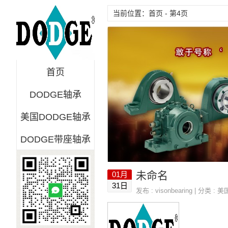
当前位置：首页 - 第4页
首页
DODGE轴承
美国DODGE轴承
DODGE带座轴承
未命名
01月
31日
发布 :
visonbearing
| 分类 :
美