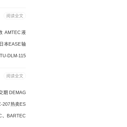
-200采购 热销
阅读全文
、HELMKE变
参数 AMTEC液
-E日本EASE轴
U-DLM-115
M-115， ，热
阅读全文
115价格,NST
格交期 DEMAG
C-207热卖ES
EC、BARTEC