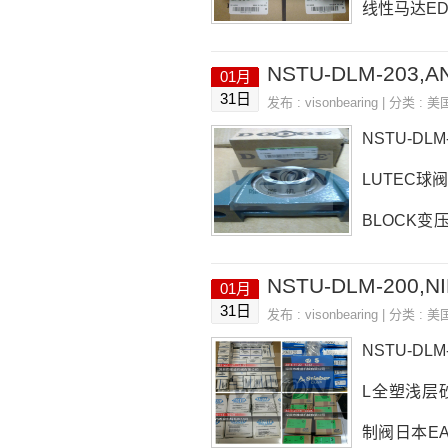
线性马达EDW
头、Motro
NSTU-DLM-203,A
01月
格,NSTU-
31日
发布 :
visonbearing
| 分类 :
美
R-110P2B
NSTU-DL
LUTEC球阀K
BLOCK变压器
EGO，PRO
NSTU-DLM-200,N
01月
03价格,NS
31日
发布 :
visonbearing
| 分类 :
美
-SCMAH-1
NSTU-DLM
L全塑浅层砂滤
制阀日本EAS