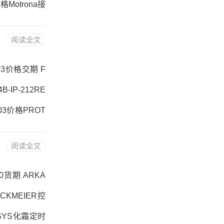
Motrona接
DLM-204价
阅读全文
荐：P2B-SX
-2
203价格交期 F
-IP-212RE
203价格PROT
STU-DLM-2
阅读全文
品牌推荐：P2B
00货期 ARKA
CKMEIER控
NSYS化霜定时